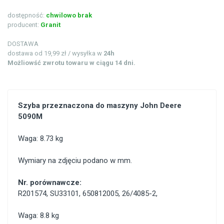
dostępność:
chwilowo brak
producent:
Granit
DOSTAWA
dostawa od 19,99 zł / wysyłka w
24h
Możliowść zwrotu towaru w ciągu 14 dni.
Szyba przeznaczona do maszyny John Deere
5090M
Waga: 8.73 kg
Wymiary na zdjęciu podano w mm.
Nr. porównawcze:
R201574
,
SU33101
,
650812005
,
26/4085-2
,
Waga: 8.8 kg