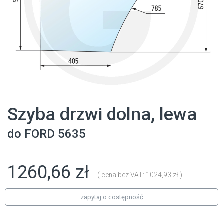
Szyba drzwi dolna, lewa
do
FORD
5635
1260,66 zł
( cena bez VAT: 1024,93 zł )
zapytaj o dostępność