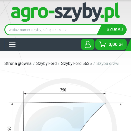
SZUKAJ
Tog
0,00 zł
Strona główna
Szyby Ford
Szyby Ford 5635
Szyba drzwi