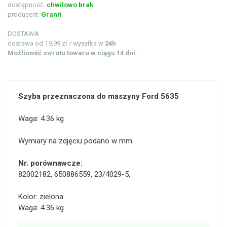
dostępność:
chwilowo brak
producent:
Granit
DOSTAWA
dostawa od 19,99 zł / wysyłka w
24h
Możliowść zwrotu towaru w ciągu 14 dni.
Szyba przeznaczona do maszyny Ford 5635
Waga: 4.36 kg
Wymiary na zdjęciu podano w mm.
Nr. porównawcze:
82002182
,
650886559
,
23/4029-5
,
Kolor: zielona
Waga: 4.36 kg