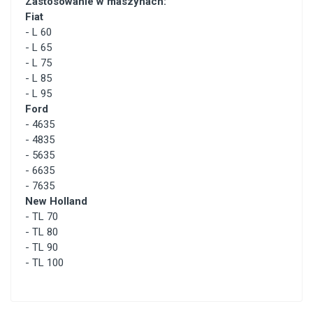
Zastosowanie w maszynach:
Fiat
-
L 60
-
L 65
-
L 75
-
L 85
-
L 95
Ford
-
4635
-
4835
-
5635
-
6635
-
7635
New Holland
-
TL 70
-
TL 80
-
TL 90
-
TL 100