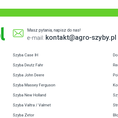
Masz pytania, napisz do nas!
kontakt@agro-szyby.pl
e-mail:
Szyba Case IH
Do
Szyba Deutz Fahr
Re
Szyba John Deere
Po
Szyba Massey Ferguson
Ko
Szyba New Holland
Sz
Szyba Valtra / Valmet
St
Szyba Zetor
Bl