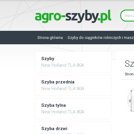
Strona główna
Szyby do ciągników rolniczych i masz
Szyby
Sz
New Holland TLA 80A
Stron
Szyba przednia
New Holland TLA 80A
Szyba tylna
New Holland TLA 80A
Szyba drzwi