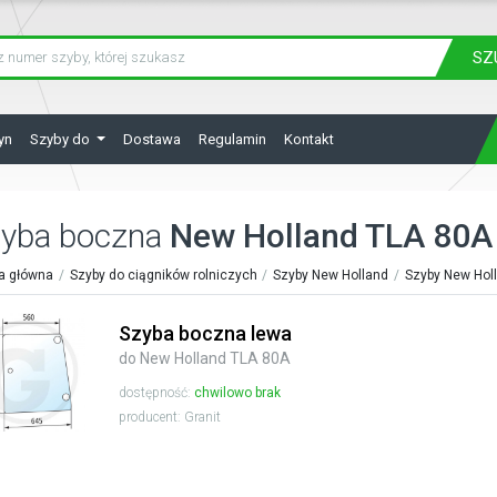
SZ
yn
Szyby do
Dostawa
Regulamin
Kontakt
yba boczna
New Holland TLA 80A
a główna
Szyby do ciągników rolniczych
Szyby New Holland
Szyby New Hol
Szyba boczna lewa
do New Holland TLA 80A
dostępność:
chwilowo brak
producent: Granit