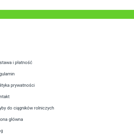
stawa i płatność
gulamin
lityka prywatności
ntakt
yby do ciągników rolniczych
rona główna
og