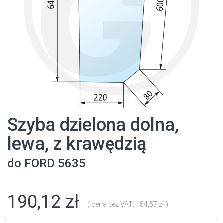
Szyba dzielona dolna,
lewa, z krawędzią
do
FORD
5635
190,12 zł
( cena bez VAT: 154,57 zł )