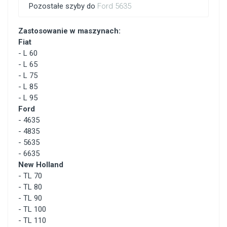
Pozostałe szyby do
Ford 5635
Zastosowanie w maszynach:
Fiat
-
L 60
-
L 65
-
L 75
-
L 85
-
L 95
Ford
-
4635
-
4835
-
5635
-
6635
New Holland
-
TL 70
-
TL 80
-
TL 90
-
TL 100
-
TL 110