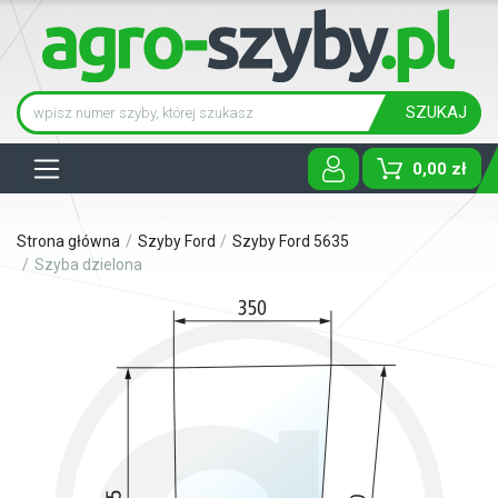
SZUKAJ
Tog
0,00 zł
Strona główna
Szyby Ford
Szyby Ford 5635
Szyba dzielona