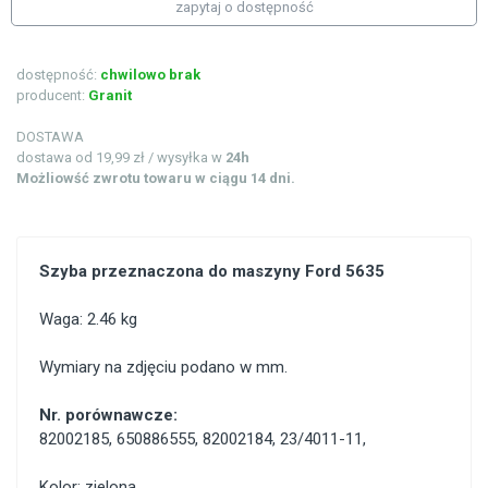
zapytaj o dostępność
dostępność:
chwilowo brak
producent:
Granit
DOSTAWA
dostawa od 19,99 zł / wysyłka w
24h
Możliowść zwrotu towaru w ciągu 14 dni.
Szyba przeznaczona do maszyny Ford 5635
Waga: 2.46 kg
Wymiary na zdjęciu podano w mm.
Nr. porównawcze:
82002185
,
650886555
,
82002184
,
23/4011-11
,
Kolor: zielona