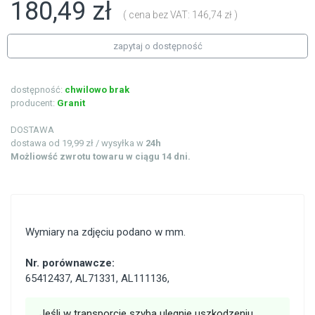
180,49 zł
( cena bez VAT: 146,74 zł )
zapytaj o dostępność
dostępność:
chwilowo brak
producent:
Granit
DOSTAWA
dostawa od 19,99 zł / wysyłka w
24h
Możliowść zwrotu towaru w ciągu 14 dni.
Wymiary na zdjęciu podano w mm.
Nr. porównawcze:
65412437
,
AL71331
,
AL111136
,
Jeśli w transporcie szyba ulegnie uszkodzeniu,