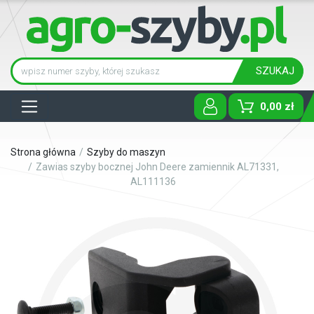
SZUKAJ
Tog
0,00 zł
Strona główna
Szyby do maszyn
Zawias szyby bocznej John Deere zamiennik AL71331,
AL111136