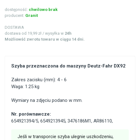
dostępność:
chwilowo brak
producent:
Granit
DOSTAWA
dostawa od 19,99 zł / wysyłka w
24h
Możliowść zwrotu towaru w ciągu 14 dni.
Szyba przeznaczona do maszyny Deutz-Fahr DX92
Zakres zacisku (mm): 4 - 6
Waga: 1.25 kg
Wymiary na zdjęciu podano w mm.
Nr. porównawcze:
654921394/5
,
6549213945
,
3476186M1
,
AR86110
,
Jeśli w transporcie szyba ulegnie uszkodzeniu,