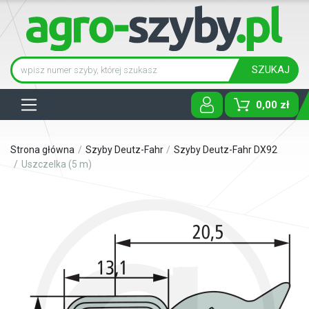
SZUKAJ
Tog
0,00 zł
Strona główna
Szyby Deutz-Fahr
Szyby Deutz-Fahr DX92
Uszczelka (5 m)