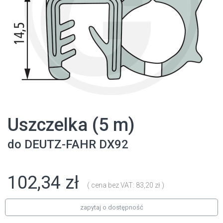
Uszczelka (5 m)
do
DEUTZ-FAHR
DX92
102,34 zł
( cena bez VAT: 83,20 zł )
zapytaj o dostępność