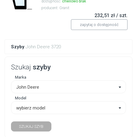
dostępność:
chwilowo brak
producent: Granit
232,51 zł / szt.
zapytaj o dostępność
Szyby
John Deere 3720
Szukaj
szyby
Marka
John Deere
Model
wybierz model
SZUKAJ SZYB