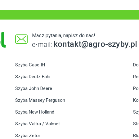
Masz pytania, napisz do nas!
kontakt@agro-szyby.pl
e-mail:
Szyba Case IH
Do
Szyba Deutz Fahr
Re
Szyba John Deere
Po
Szyba Massey Ferguson
Ko
Szyba New Holland
Sz
Szyba Valtra / Valmet
St
Szyba Zetor
Bl