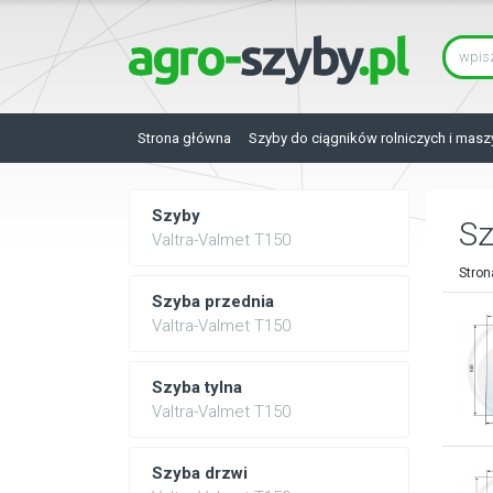
Strona główna
Szyby do ciągników rolniczych i masz
Szyby
Sz
Valtra-Valmet T150
Stron
Szyba przednia
Valtra-Valmet T150
Szyba tylna
Valtra-Valmet T150
Szyba drzwi