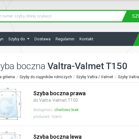
SZ
yn
Szyby do
Dostawa
Regulamin
Kontakt
yba boczna
Valtra-Valmet T150
a główna
Szyby do ciągników rolniczych
Szyby Valtra / Valmet
Szyby Valtr
Szyba boczna prawa
do Valtra-Valmet T150
dostępność:
chwilowo brak
producent: Granit
Szyba boczna lewa