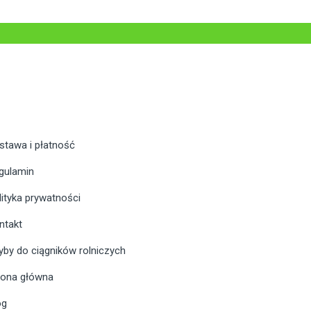
stawa i płatność
gulamin
lityka prywatności
ntakt
yby do ciągników rolniczych
rona główna
og