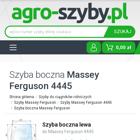
SZUKAJ
Tog
0,00 zł
Szyba boczna
Massey
Ferguson 4445
Strona główna
Szyby do ciągników rolniczych
Szyby Massey Ferguson
Szyby Massey Ferguson 4445
Szyba boczna Massey Ferguson
Szyba boczna lewa
do Massey Ferguson 4445