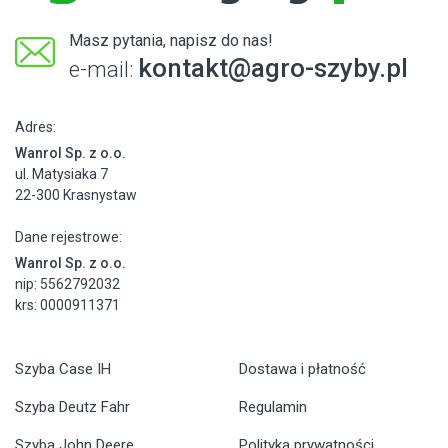
Masz pytania, napisz do nas!
kontakt@agro-szyby.pl
e-mail:
Adres:
Wanrol Sp. z o.o.
ul. Matysiaka 7
22-300 Krasnystaw
Dane rejestrowe:
Wanrol Sp. z o.o.
nip: 5562792032
krs: 0000911371
Szyba Case IH
Dostawa i płatność
Szyba Deutz Fahr
Regulamin
Szyba John Deere
Polityka prywatności