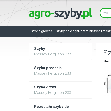
Strona główna
Szyby do ciągników rolniczych i masz
Szyby
Sz
Massey Ferguson 233
Stron
Szyba przednia
Massey Ferguson 233
Szyba drzwi
Massey Ferguson 233
Pozostałe szyby do