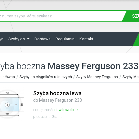
SZ
yn
Szyby do
Dostawa
Regulamin
Kontakt
yba boczna
Massey Ferguson 233
a główna
Szyby do ciągników rolniczych
Szyby Massey Ferguson
Szyby Ma
Szyba boczna lewa
do Massey Ferguson 233
dostępność:
chwilowo brak
producent: Granit