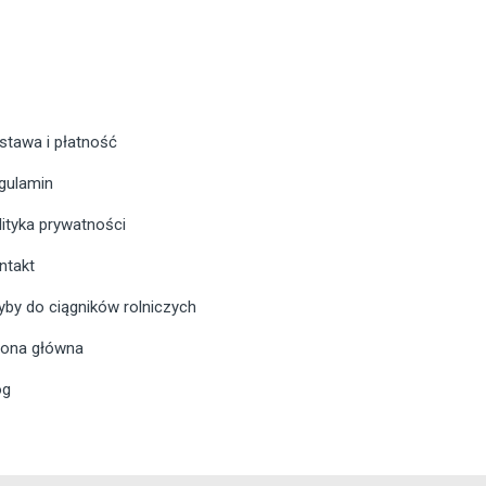
stawa i płatność
gulamin
lityka prywatności
ntakt
yby do ciągników rolniczych
rona główna
og