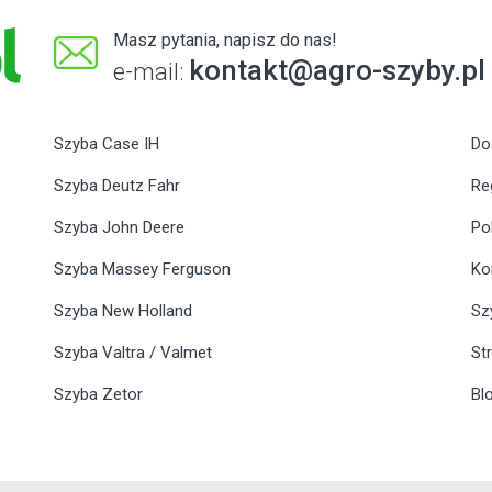
Masz pytania, napisz do nas!
kontakt@agro-szyby.pl
e-mail:
Szyba Case IH
Do
Szyba Deutz Fahr
Re
Szyba John Deere
Po
Szyba Massey Ferguson
Ko
Szyba New Holland
Sz
Szyba Valtra / Valmet
St
Szyba Zetor
Bl