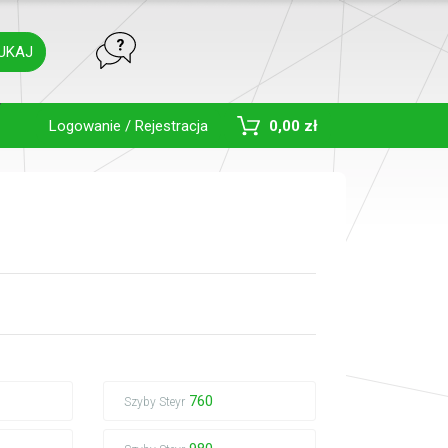
UKAJ
Toggle Dropdown
Logowanie / Rejestracja
0,00 zł
760
Szyby Steyr