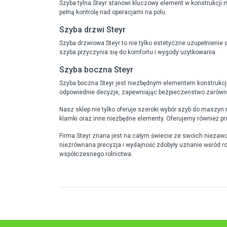
Szyba tylna Steyr stanowi kluczowy element w konstrukcj
pełną kontrolę nad operacjami na polu.
Szyba drzwi Steyr
Szyba drzwiowa Steyr to nie tylko estetyczne uzupełnienie
szyba przyczynia się do komfortu i wygody użytkowania.
Szyba boczna Steyr
Szyba boczna Steyr jest niezbędnym elementem konstrukcj
odpowiednie decyzje, zapewniając bezpieczeństwo zarówno 
Nasz sklep nie tylko oferuje szeroki wybór szyb do maszyn 
klamki oraz inne niezbędne elementy. Oferujemy również p
Firma Steyr znana jest na całym świecie ze swoich niezawod
niezrównana precyzja i wydajność zdobyły uznanie wśród ro
współczesnego rolnictwa.