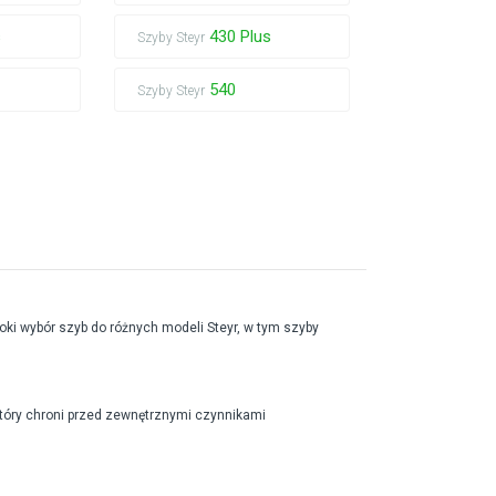
s
430 Plus
Szyby Steyr
540
Szyby Steyr
roki wybór szyb do różnych modeli Steyr, w tym szyby
który chroni przed zewnętrznymi czynnikami