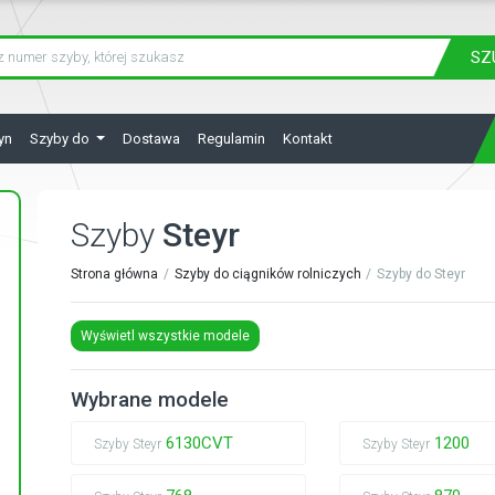
SZ
yn
Szyby do
Dostawa
Regulamin
Kontakt
Szyby
Steyr
Strona główna
Szyby do ciągników rolniczych
Szyby do Steyr
Wyświetl wszystkie modele
Wybrane modele
6130CVT
1200
Szyby Steyr
Szyby Steyr