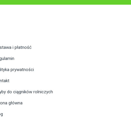
stawa i płatność
gulamin
lityka prywatności
ntakt
yby do ciągników rolniczych
rona główna
og