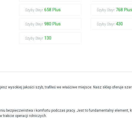
658 Plus
768 Plu
Szyby Steyr
Szyby Steyr
980 Plus
430
Szyby Steyr
Szyby Steyr
130
Szyby Steyr
jesz wysokiej jakości szyb, trafiłeś we właściwe miejsce. Nasz sklep oferuje sze
aniu bezpieczeństwa i komfortu podczas pracy. Jest to fundamentalny element, 
trakcie operacji rolniczych.