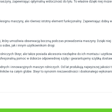
i maszyny, zapewniając optymalną widoczność do tyłu. To właśnie dzięki niej 
 designu maszyny, ale również istotny element funkcjonalny. Zapewniając dobrą
i, który umożliwia obserwację boczną podczas prowadzenia maszyny. Dzięki nie
sobie, jak i innym użytkownikom drogi.
rolniczych Steyr, ale także posiada akcesoria niezbędne do ich montażu i użytko
rofesjonalną pomoc w doborze odpowiedniej szyby i gwarantujemy szybką dostaw
nych i innowacyjnych maszyn rolniczych. Od lat produkują najwyższej jakości trak
lników na całym globie. Steyr to synonim niezawodności i doskonałego wykonani