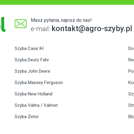
Masz pytania, napisz do nas!
kontakt@agro-szyby.pl
e-mail:
Szyba Case IH
Do
Szyba Deutz Fahr
Re
Szyba John Deere
Po
Szyba Massey Ferguson
Ko
Szyba New Holland
Sz
Szyba Valtra / Valmet
St
Szyba Zetor
Bl