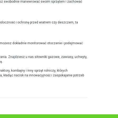
możesz swobodnie manewrować swoim sprzętem i zachować
 widoczność i ochronę przed wiatrem czy deszczem, ta
j możesz dokładnie monitorować otoczenie i podejmować
wania. Znajdziesz u nas siłowniki gazowe, zawiasy, uchwyty,
ę.
tory, kombajny i inny sprzęt rolniczy, których
a, kładąc nacisk na innowacyjność i zaspokajanie potrzeb