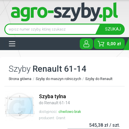
SZUKAJ
Tog
0,00 zł
Szyby
Renault 61-14
Strona główna
Szyby do maszyn rolniczych
Szyby do Renault
Szyba tylna
do Renault 61-14
dostępność:
chwilowo brak
producent: Granit
545,38 zł / szt.