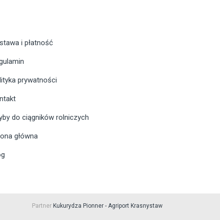
stawa i płatność
gulamin
lityka prywatności
ntakt
yby do ciągników rolniczych
rona główna
og
Partner
Kukurydza Pionner - Agriport Krasnystaw