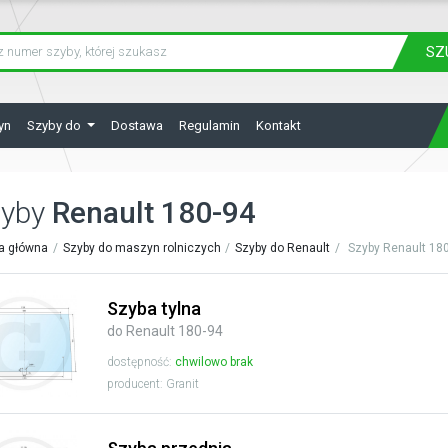
SZ
yn
Szyby do
Dostawa
Regulamin
Kontakt
zyby
Renault 180-94
a główna
Szyby do maszyn rolniczych
Szyby do Renault
Szyby Renault 18
Szyba tylna
do Renault 180-94
dostępność:
chwilowo brak
producent: Granit