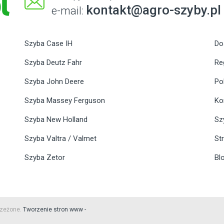
kontakt@agro-szyby.pl
e-mail:
Szyba Case IH
Do
Szyba Deutz Fahr
Re
Szyba John Deere
Po
Szyba Massey Ferguson
Ko
Szyba New Holland
Sz
Szyba Valtra / Valmet
St
Szyba Zetor
Bl
rzeżone.
Tworzenie stron www -