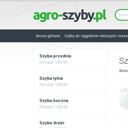
Strona główna
Szyby do ciągników rolniczych i masz
Szyba przednia
S
Renault 180-94
Stron
Szyba tylna
Renault 180-94
Szyba boczna
Renault 180-94
Szyba drzwi