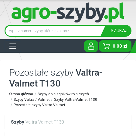
SZUKAJ
Tog
0,00 zł
Pozostałe szyby
Valtra-
Valmet T130
Strona główna
Szyby do ciągników rolniczych
Szyby Valtra / Valmet
Szyby Valtra-Valmet T130
Pozostałe szyby Valtra-Valmet
Szyby
Valtra-Valmet T130