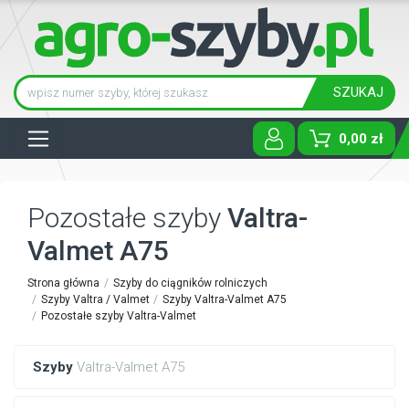
SZUKAJ
Tog
0,00 zł
Pozostałe szyby
Valtra-
Valmet A75
Strona główna
Szyby do ciągników rolniczych
Szyby Valtra / Valmet
Szyby Valtra-Valmet A75
Pozostałe szyby Valtra-Valmet
Szyby
Valtra-Valmet A75