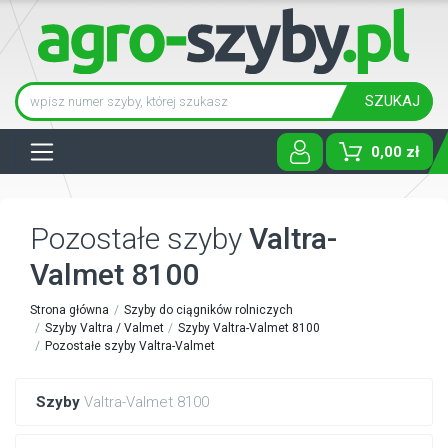
SZUKAJ
Tog
0,00 zł
Pozostałe szyby
Valtra-
Valmet 8100
Strona główna
Szyby do ciągników rolniczych
Szyby Valtra / Valmet
Szyby Valtra-Valmet 8100
Pozostałe szyby Valtra-Valmet
Szyby
Valtra-Valmet 8100