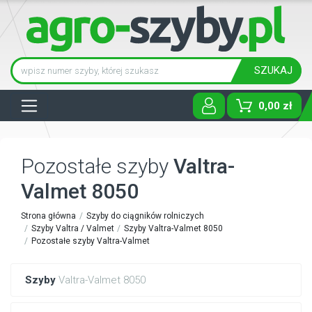
SZUKAJ
Tog
0,00 zł
Pozostałe szyby
Valtra-
Valmet 8050
Strona główna
Szyby do ciągników rolniczych
Szyby Valtra / Valmet
Szyby Valtra-Valmet 8050
Pozostałe szyby Valtra-Valmet
Szyby
Valtra-Valmet 8050