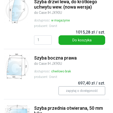
Szyba drzwi lewa, do krótkiego
uchwytu wew. (nowa wersja)
do Case IH JX90U
dostępność:
w magazynie
producent: Granit
1015,28 zł / szt.
Do koszyka
Szyba boczna prawa
do Case IH JX90U
dostępność:
chwilowo brak
producent: Granit
697,40 zł / szt.
zapytaj o dostępność
Szyba przednia otwierana, 50 mm