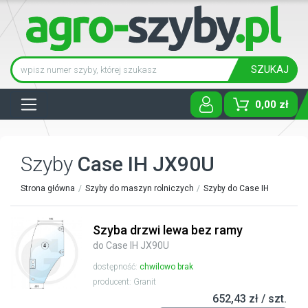
SZUKAJ
Tog
0,00 zł
Szyby
Case IH JX90U
Strona główna
Szyby do maszyn rolniczych
Szyby do Case IH
Szyba drzwi lewa bez ramy
do Case IH JX90U
dostępność:
chwilowo brak
producent: Granit
652,43 zł / szt.