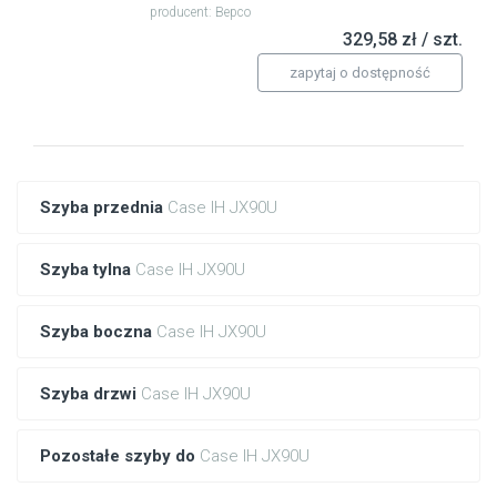
producent: Bepco
329,58 zł / szt.
zapytaj o dostępność
Szyba przednia
Case IH JX90U
Szyba tylna
Case IH JX90U
Szyba boczna
Case IH JX90U
Szyba drzwi
Case IH JX90U
Pozostałe szyby do
Case IH JX90U