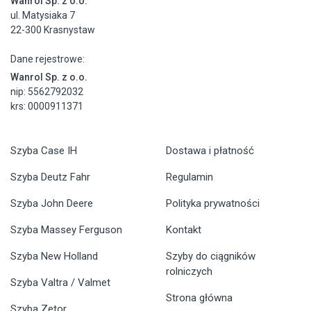
Wanrol Sp. z o.o.
ul. Matysiaka 7
22-300 Krasnystaw
Dane rejestrowe:
Wanrol Sp. z o.o.
nip: 5562792032
krs: 0000911371
Szyba Case IH
Dostawa i płatność
Szyba Deutz Fahr
Regulamin
Szyba John Deere
Polityka prywatności
Szyba Massey Ferguson
Kontakt
Szyba New Holland
Szyby do ciągników
rolniczych
Szyba Valtra / Valmet
Strona główna
Szyba Zetor