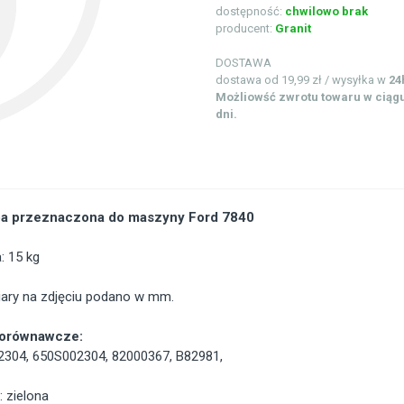
dostępność:
chwilowo brak
producent:
Granit
DOSTAWA
dostawa od 19,99 zł / wysyłka w
24
Możliowść zwrotu towaru w ciągu
dni.
a przeznaczona do maszyny Ford 7840
: 15 kg
ary na zdjęciu podano w mm.
porównawcze:
2304
,
650S002304
,
82000367
,
B82981
,
: zielona