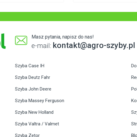
Masz pytania, napisz do nas!
kontakt@agro-szyby.pl
e-mail:
Szyba Case IH
Do
Szyba Deutz Fahr
Re
Szyba John Deere
Po
Szyba Massey Ferguson
Ko
Szyba New Holland
Sz
Szyba Valtra / Valmet
St
Szyba Zetor
Bl