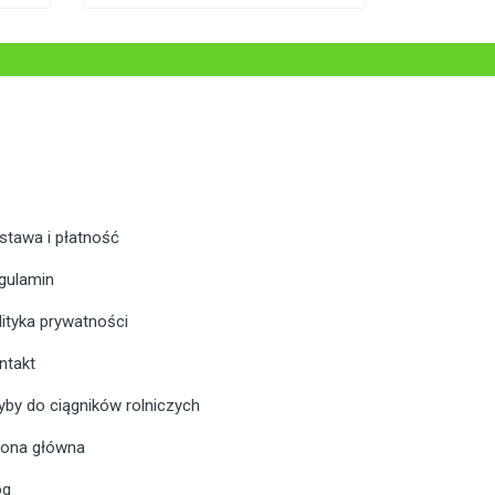
stawa i płatność
gulamin
lityka prywatności
ntakt
yby do ciągników rolniczych
rona główna
og