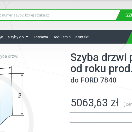
SZ
yn
Szyby do
Dostawa
Regulamin
Kontakt
Szyba drzwi 
yba drzwi
od roku prod
do
FORD
7840
5063,63 zł
( ce