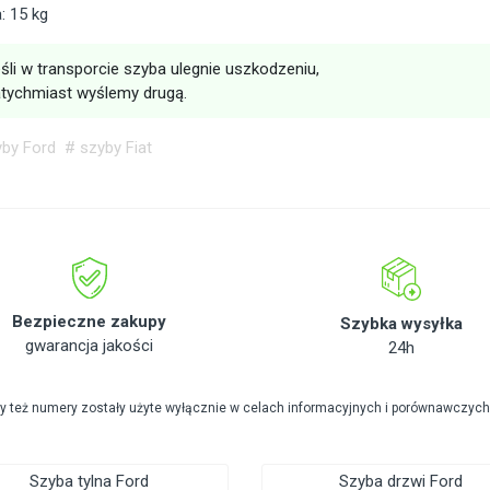
: 15 kg
śli w transporcie szyba ulegnie uszkodzeniu,
tychmiast wyślemy drugą.
yby Ford
# szyby Fiat
Bezpieczne zakupy
Szybka wysyłka
gwarancja jakości
24h
zy też numery zostały użyte wyłącznie w celach informacyjnych i porównawczych
Szyba tylna Ford
Szyba drzwi Ford