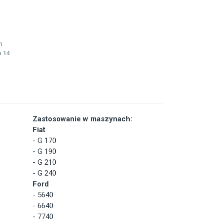
h
 14
Zastosowanie w maszynach:
Fiat
-
G 170
-
G 190
-
G 210
-
G 240
Ford
-
5640
-
6640
-
7740