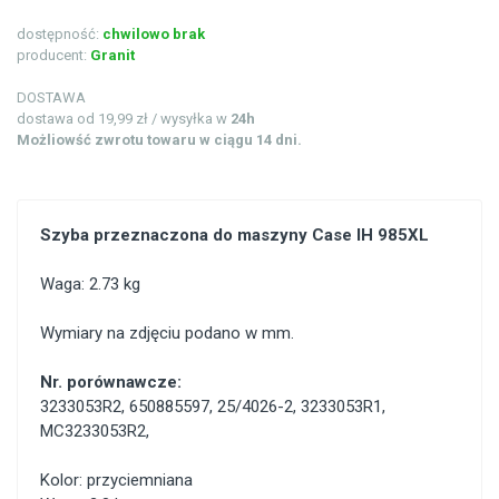
dostępność:
chwilowo brak
producent:
Granit
DOSTAWA
dostawa od 19,99 zł / wysyłka w
24h
Możliowść zwrotu towaru w ciągu 14 dni.
Szyba przeznaczona do maszyny Case IH 985XL
Waga: 2.73 kg
Wymiary na zdjęciu podano w mm.
Nr. porównawcze:
3233053R2
,
650885597
,
25/4026-2
,
3233053R1
,
MC3233053R2
,
Kolor: przyciemniana