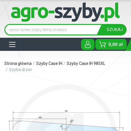
SZUKAJ
Tog
0,00 zł
Strona główna
Szyby Case IH
Szyby Case IH 985XL
Szyba drzwi