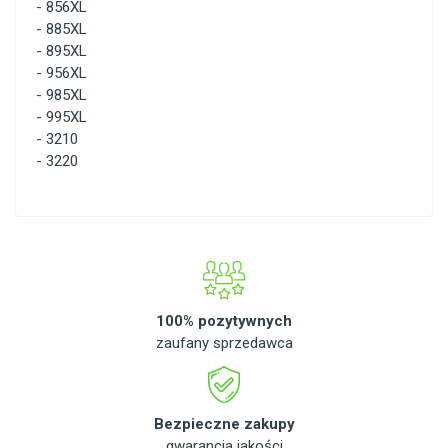
-
856XL
-
885XL
-
895XL
-
956XL
-
985XL
-
995XL
-
3210
-
3220
100% pozytywnych
zaufany sprzedawca
Bezpieczne zakupy
gwarancja jakości