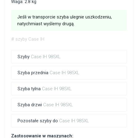
Waga: 2.8 kg
Jeśli w transporcie szyba ulegnie uszkodzeniu,
natychmiast wyślemy drugą.
# szyby Case IH
Szyby
Case IH 985XL
Szyba przednia
Case IH 985XL
Szyba tylna
Case IH 985XL
Szyba drzwi
Case IH 985XL
Pozostałe szyby do
Case IH 985XL
Zastosowanie w maszynach: