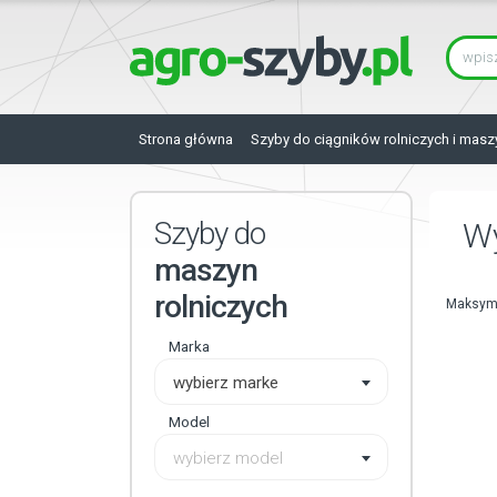
Strona główna
Szyby do ciągników rolniczych i masz
Szyby do
Wy
maszyn
rolniczych
Maksyma
Marka
wybierz marke
Model
wybierz model