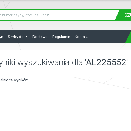
SZ
yn
Szyby do
Dostawa
Regulamin
Kontakt
niki wyszukiwania dla
'AL225552'
lnie 25 wyników.