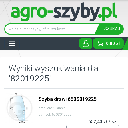
SZUKAJ
Tog
0,00 zł
Wyniki wyszukiwania dla
'82019225'
Szyba drzwi 650S019225
producent: Granit
symbol: 650S019225
652,43 zł / szt.