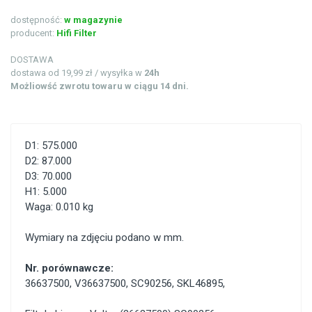
dostępność:
w magazynie
producent:
Hifi Filter
DOSTAWA
dostawa od 19,99 zł / wysyłka w
24h
Możliowść zwrotu towaru w ciągu 14 dni.
D1: 575.000
D2: 87.000
D3: 70.000
H1: 5.000
Waga: 0.010 kg
Wymiary na zdjęciu podano w mm.
Nr. porównawcze:
36637500
,
V36637500
,
SC90256
,
SKL46895
,