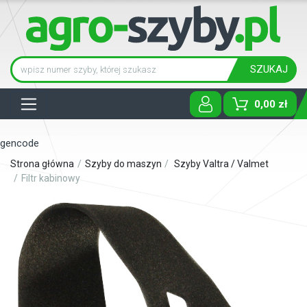
SZUKAJ
Tog
0,00 zł
gencode
Strona główna
Szyby do maszyn
Szyby Valtra / Valmet
Filtr kabinowy