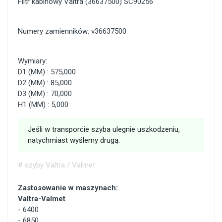
Filtr kabinowy Valtra (36637500) SC90256
Numery zamienników: v36637500
Wymiary:
D1 (MM) : 575,000
D2 (MM) : 85,000
D3 (MM) : 70,000
H1 (MM) : 5,000
Jeśli w transporcie szyba ulegnie uszkodzeniu,
natychmiast wyślemy drugą.
# szyby Valtra / Valmet
Zastosowanie w maszynach:
Valtra-Valmet
-
6400
-
6850